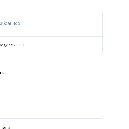
избранное
роду от 2 000₸
ата
олика