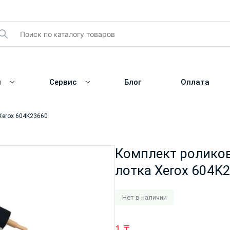
и
Сервис
Блог
Оплата
 Xerox 604K23660
Комплект роликов
лотка Xerox 604K
Нет в наличии
1
₸