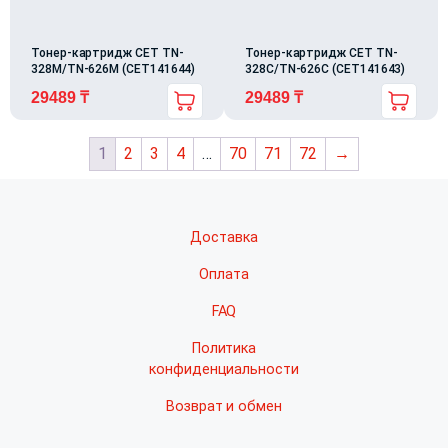
Тонер-картридж CET TN-
Тонер-картридж CET TN-
328M/TN-626M (CET141644)
328C/TN-626C (CET141643)
29489
₸
29489
₸
1
2
3
4
…
70
71
72
→
Доставка
Оплата
FAQ
Политика
конфиденциальности
Возврат и обмен