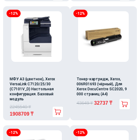
-12%
-12%
МФУ А3 (цветное), Xerox
Тонер-картридж, Xerox,
VersaLink C7120/25/30
006R01693 (чёрный), Для
(C7101V_D) Настольная
Xerox DocuCentre SC2020, 9
конфигурация. Базовый
000 страниц (А4)
модуль
43649
₸
32737
₸
2245540
₸
1908709
₸
-12%
-12%