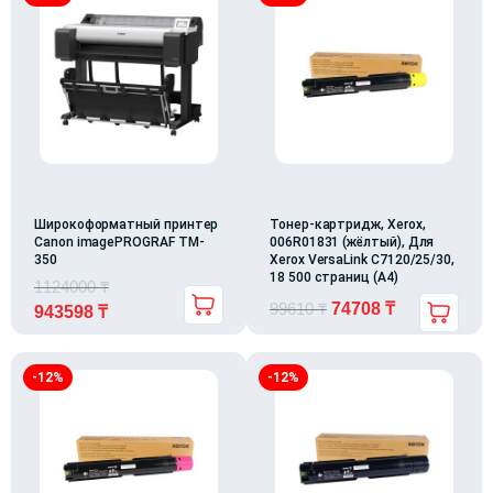
Широкоформатный принтер
Тонер-картридж, Xerox,
Canon imagePROGRAF TM-
006R01831 (жёлтый), Для
350
Xerox VersaLink C7120/25/30,
18 500 страниц (А4)
1124000
₸
99610
₸
74708
₸
943598
₸
-12%
-12%