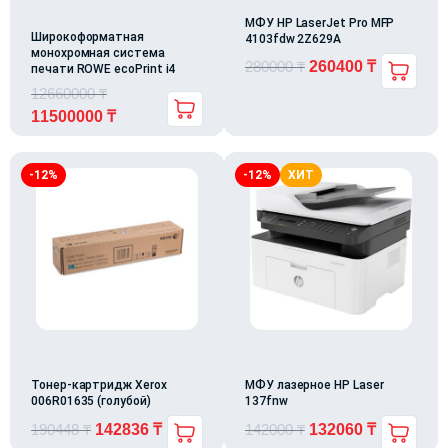
МФУ HP LaserJet Pro MFP
Широкоформатная
4103fdw 2Z629A
монохромная система
280000
₸
260400
₸
печати ROWE ecoPrint i4
12660000
₸
11500000
₸
-12%
-12%
ХИТ
Тонер-картридж Xerox
МФУ лазерное HP Laser
006R01635 (голубой)
137fnw
190448
₸
142836
₸
142000
₸
132060
₸