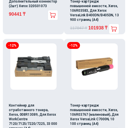
Дополнительный коннектор
Тонер-картридж
(2шт) Xerox 320S01073
повышенной емкости, Xerox,
106R03583, Для Xerox
90441
₸
VersaLink B400DN/B405DN, 13
900 страниц (А4)
117847
₸
101938
₸
-12%
-12%
Контейнер для
Тонер-картридж
отработанного тонера,
повышенной емкости, Xerox,
Xerox, 008R13089, Для Xerox
106R03767 (малиновый), Для
WorkCentre
Xerox VersaLink C7000N, 10
7120/7125/7220/7225, 33 000
100 страниц (А4)