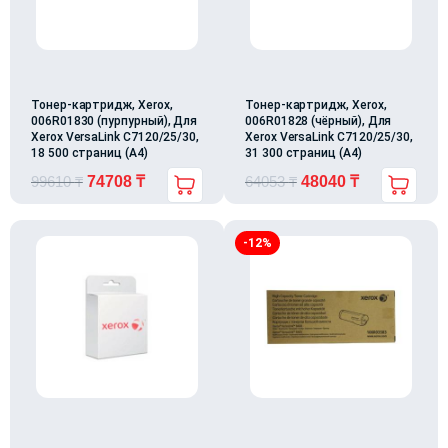
Тонер-картридж, Xerox,
Тонер-картридж, Xerox,
006R01830 (пурпурный), Для
006R01828 (чёрный), Для
Xerox VersaLink C7120/25/30,
Xerox VersaLink C7120/25/30,
18 500 страниц (А4)
31 300 страниц (А4)
99610
₸
74708
₸
64053
₸
48040
₸
-12%