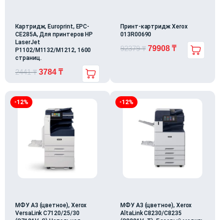
Картридж, Europrint, EPC-
Принт-картридж Xerox
CE285A, Для принтеров HP
013R00690
LaserJet
92379
₸
79908
₸
P1102/M1132/M1212, 1600
страниц.
2441
₸
3784
₸
-12%
-12%
МФУ А3 (цветное), Xerox
МФУ А3 (цветное), Xerox
VersaLink C7120/25/30
AltaLink C8230/C8235