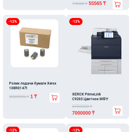
74086
₸
55565
₸
-12%
-12%
Ролик подачи бумаги Xerox
108R01471
XEROX PrimeLink
9999999
₸
1
₸
С9265.Цветное МФУ
8750000
₸
7000000
₸
-12%
-12%