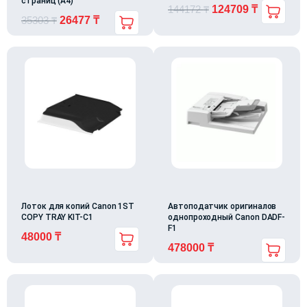
страниц (А4)
144172
₸
124709
₸
35303
₸
26477
₸
Лоток для копий Canon 1ST
Автоподатчик оригиналов
COPY TRAY KIT-C1
однопроходный Canon DADF-
F1
48000
₸
478000
₸