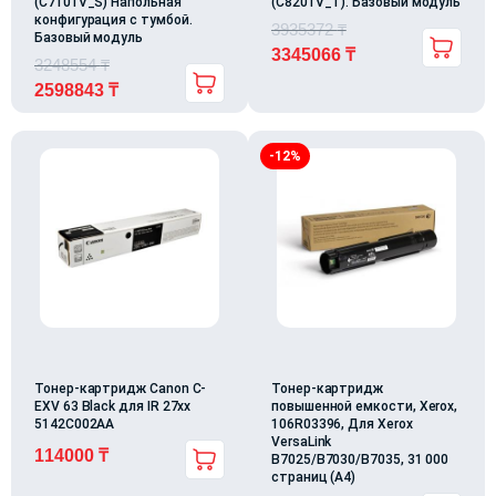
(C7101V_S) Напольная
(C8201V_T). Базовый модуль
конфигурация с тумбой.
3935372
₸
Базовый модуль
3345066
₸
3248554
₸
2598843
₸
-12%
Тонер-картридж Canon C-
Тонер-картридж
EXV 63 Black для IR 27xx
повышенной емкости, Xerox,
5142C002AA
106R03396, Для Xerox
VersaLink
114000
₸
B7025/B7030/B7035, 31 000
страниц (А4)