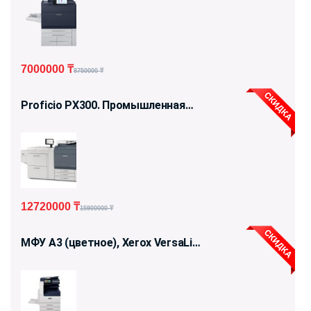
7000000
₸
8750000
₸
Proficio PX300. Промышленная
печатная машина Xerox
12720000
₸
15900000
₸
МФУ А3 (цветное), Xerox VersaLink
C7120/25/30 (C7101V_S)
Напольная конфигурация с
тумбой. Базовый модуль