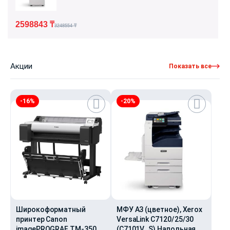
2598843
₸
3248554
₸
Акции
Показать все
-16%
-20%
Широкоформатный
МФУ А3 (цветное), Xerox
принтер Canon
VersaLink C7120/25/30
imagePROGRAF TM-350
(C7101V_S) Напольная