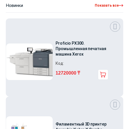
составляла
260400 ₸.
Новинки
Показать все
280000 ₸.
Proficio PX300.
Промышленная печатная
машина Xerox
Код:
Первоначальная
Текущая
12720000
₸
цена
цена:
составляла
12720000 ₸.
15900000 ₸.
Филаментный 3D принтер