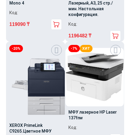
Mono 4
Лазерный, A3, 25 стр./
мин. Настольная
Код:
конфигурация.
119090
₸
Код:
1196482
₸
-20%
-7%
ХИТ
МФУ лазерное HP Laser
137fnw
XEROX PrimeLink
Код:
С9265.Цветное МФУ