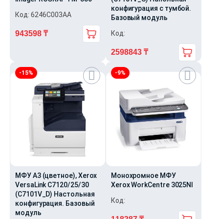
конфигурация с тумбой.
Код: 6246C003AA
Базовый модуль
943598
₸
Код:
Первоначальная
Текущая
2598843
₸
цена
цена:
Первоначальная
Текущая
составляла
943598 ₸.
-15%
-9%
цена
цена:
1124000 ₸.
составляла
2598843 ₸.
3248554 ₸.
МФУ А3 (цветное), Xerox
Монохромное МФУ
VersaLink C7120/25/30
Xerox WorkCentre 3025NI
(C7101V_D) Настольная
Код:
конфигурация. Базовый
модуль