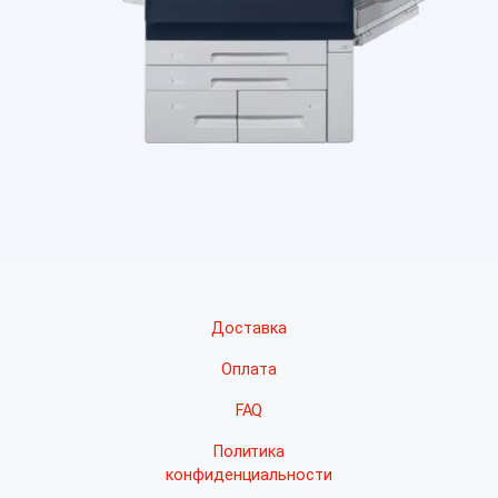
источники бесперебойного питания;
компьютеры и ноутбуки;
инверторы и многое другое.
Если вы хотите купить в Алматы МФУ либо любую
другую технику, мы предложим множество моделей
из разных ценовых категорий, которые подойдут
для оснащения малых, средних и крупных офисов.
Также обратите внимание, что оборудование можно
взять в аренду на любой нужный для вас срок.
Преимущества оргтехники XEROX
Несмотря на большое количество производителей
Доставка
оргтехники, многие современные компании
Оплата
принимают решение купить продукцию XEROX.
Находясь на рынке длительное время, она
FAQ
зарекомендовала себя, как надежная и долговечная.
Политика
Также у нее есть и другие преимущества:
конфиденциальности