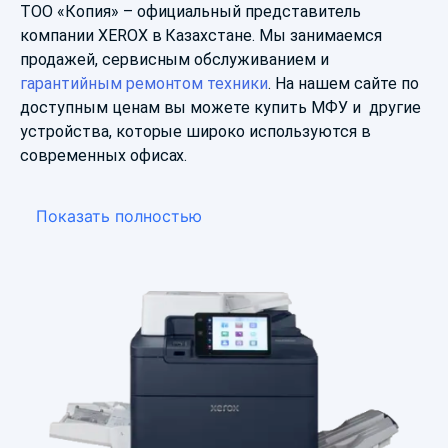
ТОО «Копия» – официальный представитель
компании XEROX в Казахстане. Мы занимаемся
продажей, сервисным обслуживанием и
гарантийным ремонтом техники
. На нашем сайте по
доступным ценам вы можете купить МФУ и другие
устройства, которые широко используются в
современных офисах.
Показать полностью
Ассортимент продукции
Наша компания специализируется на поставках
офисной техники: у нас можно купить МФУ XEROX, а
также принтеры (в том числе широкоформатные),
сканеры, уничтожители бумаг, переплетные
машины, ламинаторы. Также в каталоге
представлен большой выбор другой продукции:
картриджи и комплектующие;