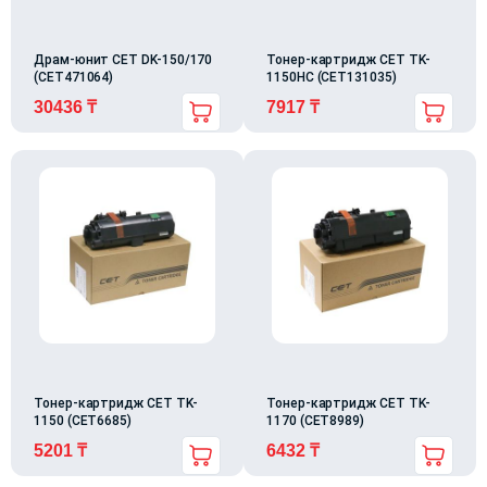
Драм-юнит CET DK-150/170
Тонер-картридж CET TK-
(CET471064)
1150HC (CET131035)
30436
₸
7917
₸
Тонер-картридж CET TK-
Тонер-картридж CET TK-
1150 (CET6685)
1170 (CET8989)
5201
₸
6432
₸