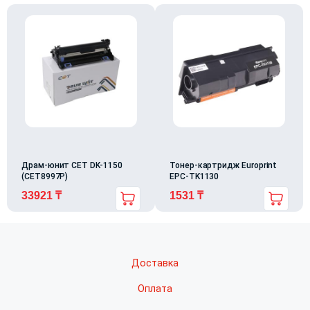
Драм-юнит CET DK-1150
Тонер-картридж Europrint
(CET8997P)
EPC-TK1130
33921
₸
1531
₸
Доставка
Оплата