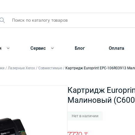
и
Сервис
Блог
Оплата
джи
/
Лазерные Xerox
/
Совместимые
/
Картридж Europrint EPC-106R03913 Мал
Картридж Europri
Малиновый (C600
Нет в наличии
7770
₸