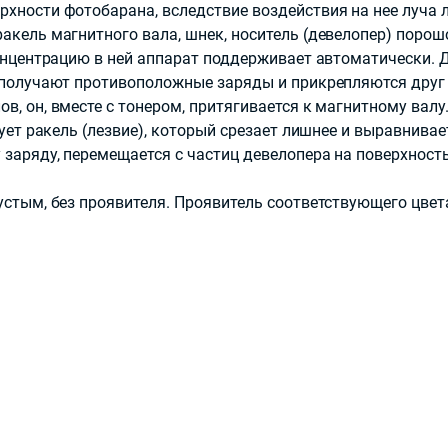
хности фотобарана, вследствие воздействия на нее луча 
акель магнитного вала, шнек, носитель (девелопер) поро
концентрацию в ней аппарат поддерживает автоматически. 
 получают противоположные заряды и прикрепляются друг 
, он, вместе с тонером, притягивается к магнитному валу.
рует ракель (лезвие), который срезает лишнее и выравнивае
 заряду, перемещается с частиц девелопера на поверхнос
устым, без проявителя. Проявитель соответствующего цвет