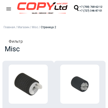
+7 (700) 768-62-12
+7 (727) 346-87-51
Главная
/
Магазин
/
Misc
/
Страница 2
Фильтр
Misc