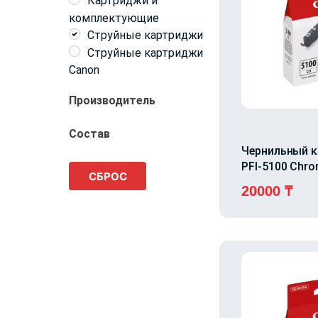
Картриджи и
комплектующие
Струйные картриджи
Струйные картриджи
Canon
Производитель
Canon
Состав
Чернильный 
Металл, пластик
PFI-5100 Chro
Пластик
СБРОС
20000
₸