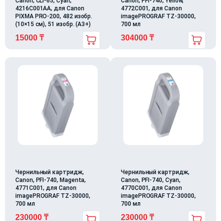
Canon, CLI-65, Cyan,
Canon, PFI-740, Yellow,
4216C001AA, для Canon
4772C001, для Canon
PIXMA PRO-200, 482 изобр.
imagePROGRAF TZ-30000,
(10×15 см), 51 изобр. (A3+)
700 мл
15000
₸
304000
₸
Чернильный картридж,
Чернильный картридж,
Canon, PFI-740, Magenta,
Canon, PFI-740, Cyan,
4771C001, для Canon
4770C001, для Canon
imagePROGRAF TZ-30000,
imagePROGRAF TZ-30000,
700 мл
700 мл
230000
₸
230000
₸