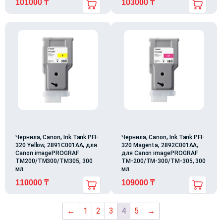
101000
₸
103000
₸
Чернила, Canon, Ink Tank PFI-
Чернила, Canon, Ink Tank PFI-
320 Yellow, 2891C001AA, для
320 Magenta, 2892C001AA,
Canon imagePROGRAF
для Canon imagePROGRAF
TМ200/ТМ300/ТМ305, 300
TМ-200/ТМ-300/ТМ-305, 300
мл
мл
110000
₸
109000
₸
←
1
2
3
4
5
→