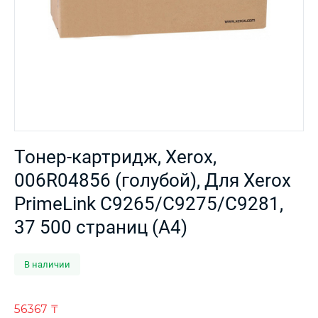
Тонер-картридж, Xerox,
006R04856 (голубой), Для Xerox
PrimeLink C9265/C9275/C9281,
37 500 страниц (А4)
В наличии
56367
₸