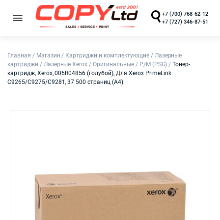
+7 (700) 768-62-12
+7 (727) 346-87-51
Главная
/
Магазин
/
Картриджи и комплектующие
/
Лазерные
картриджи
/
Лазерные Xerox
/
Оригинальные
/
Р/М (PSG)
/
Тонер-
картридж, Xerox, 006R04856 (голубой), Для Xerox PrimeLink
C9265/C9275/C9281, 37 500 страниц (А4)