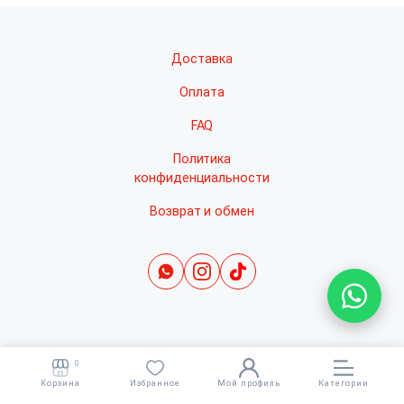
Доставка
Оплата
FAQ
Политика
конфиденциальности
Возврат и обмен
0
Корзина
Избранное
Мой профиль
Категории
Copyright 2022 © All right reserved. Раскрутка -
cropas