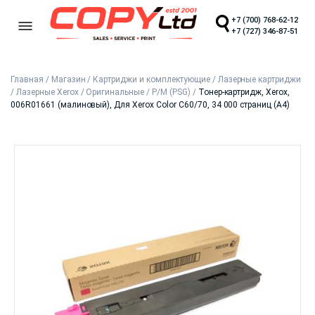
+7 (700) 768-62-12
+7 (727) 346-87-51
Главная
/
Магазин
/
Картриджи и комплектующие
/
Лазерные картриджи
/
Лазерные Xerox
/
Оригинальные
/
Р/М (PSG)
/
Тонер-картридж, Xerox,
006R01661 (малиновый), Для Xerox Color C60/70, 34 000 страниц (А4)