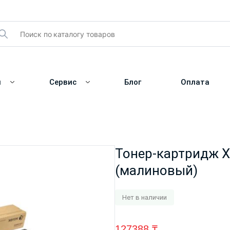
и
Сервис
Блог
Оплата
Тонер-картридж X
(малиновый)
Нет в наличии
127388
₸