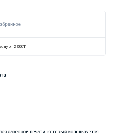
избранное
роду от 2 000₸
ата
ля лазерной печати, который используется