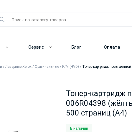
и
Сервис
Блог
Оплата
жи
/
Лазерные Xerox
/
Оригинальные
/
Р/М (HVD)
/
Тонер-картридж повышенной е
Тонер-картридж п
006R04398 (жёлты
500 страниц (A4)
В наличии