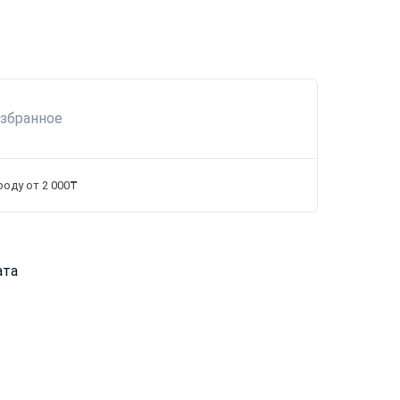
избранное
роду от 2 000₸
ата