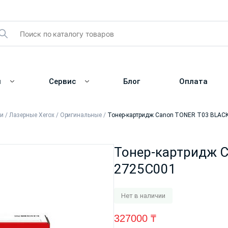
и
Сервис
Блог
Оплата
жи
/
Лазерные Xerox
/
Оригинальные
/
Тонер-картридж Canon TONER T03 BLAC
Тонер-картридж 
2725C001
Нет в наличии
327000
₸