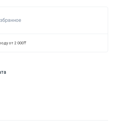
избранное
роду от 2 000₸
ата