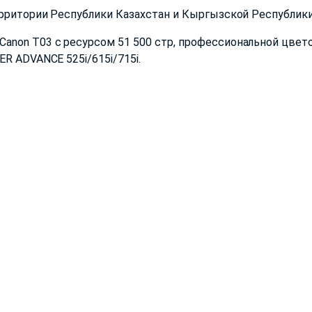
ерритории Республики Казахстан и Кыргызской Республик
anon T03 с ресурсом 51 500 стр, профессиональной цвет
R ADVANCE 525i/615i/715i.