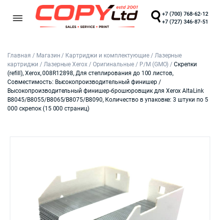
+7 (700) 768-62-12
+7 (727) 346-87-51
Главная
/
Магазин
/
Картриджи и комплектующие
/
Лазерные
картриджи
/
Лазерные Xerox
/
Оригинальные
/
Р/М (GMO)
/
Скрепки
(refill), Xerox, 008R12898, Для степлирования до 100 листов,
Совместимость: Высокопроизводительный финишер /
Высокопроизводительный финишер-брошюровщик для Xerox AltaLink
B8045/B8055/B8065/B8075/B8090, Количество в упаковке: 3 штуки по 5
000 скрепок (15 000 страниц)