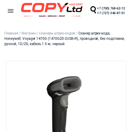
+7 (700) 768-62-12
+7 (727) 346-87-51
Главная
/
Магазин
/
Сканеры штрих-кодов
/
Сканер штрих-кода,
Honeywell, Voyager 1470G (1470G2D-2USB-R), проводной, без подставки,
ручной, 1D/2D, кабель 1.5 м, черный