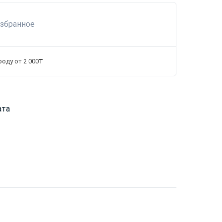
избранное
роду от 2 000₸
ата