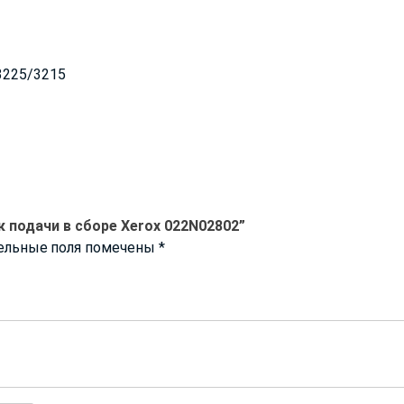
3225/3215
к подачи в сборе Xerox 022N02802”
ельные поля помечены
*