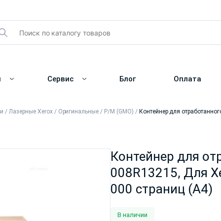
и
Сервис
Блог
Оплата
жи
/
Лазерные Xerox
/
Оригинальные
/
Р/М (GMO)
/
Контейнер для отработанного
Контейнер для отр
008R13215, Для Xe
000 страниц (А4)
В наличии