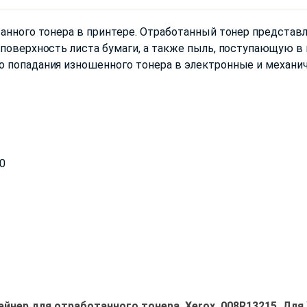
танного тонера в принтере. Отработанный тонер представ
поверхность листа бумаги, а также пыль, поступающую в 
 попадания изношенного тонера в электронные и механич
0
йнер для отработанного тонера, Xerox, 008R13215, Для 