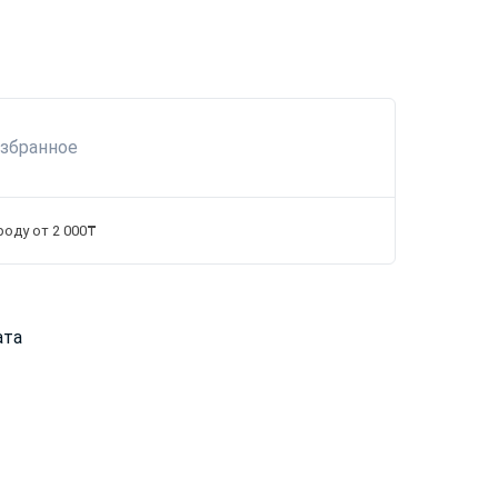
избранное
роду от 2 000₸
ата