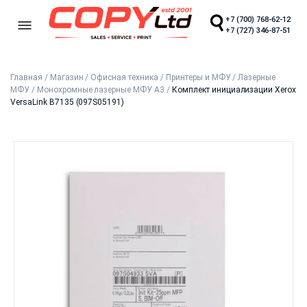
+7 (700) 768-62-12
+7 (727) 346-87-51
Главная
/
Магазин
/
Офисная техника
/
Принтеры и МФУ
/
Лазерные
МФУ
/
Монохромные лазерные МФУ А3
/
Комплект инициализации Xerox
VersaLink B7135 (097S05191)