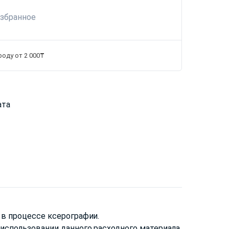
избранное
роду от 2 000₸
ата
 в процессе ксерографии.
использовании данного расходного материала.