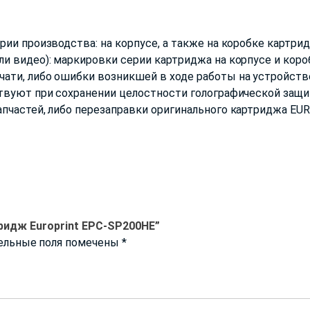
ии производства: на корпусе, а также на коробке картрид
и видео): маркировки серии картриджа на корпусе и короб
ти, либо ошибки возникшей в ходе работы на устройстве
твуют при сохранении целостности голографической защи
пчастей, либо перезаправки оригинального картриджа EU
ридж Europrint EPC-SP200HE”
ельные поля помечены
*