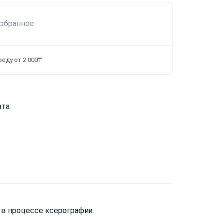
избранное
роду от 2 000₸
ата
 в процессе ксерографии.