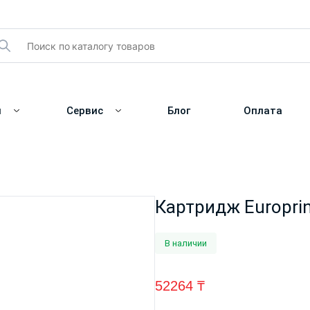
и
Сервис
Блог
Оплата
Картридж Europri
В наличии
52264
₸