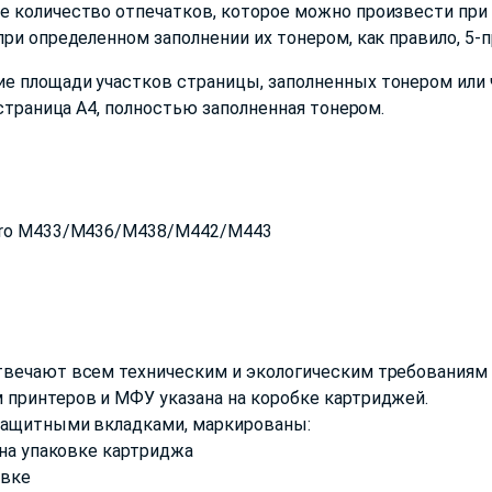
 количество отпечатков, которое можно произвести при 
ри определенном заполнении их тонером, как правило, 5-
е площади участков страницы, заполненных тонером или 
 страница А4, полностью заполненная тонером.
 Pro M433/M436/M438/M442/M443
твечают всем техническим и экологическим требованиям 
 принтеров и МФУ указана на коробке картриджей.
защитными вкладками, маркированы:
 на упаковке картриджа
овке