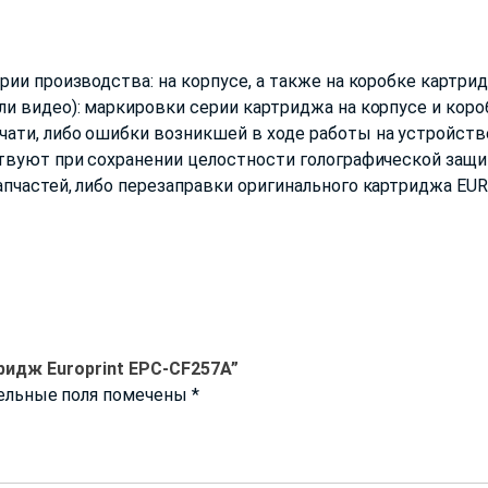
ии производства: на корпусе, а также на коробке картрид
и видео): маркировки серии картриджа на корпусе и короб
ти, либо ошибки возникшей в ходе работы на устройстве
твуют при сохранении целостности голографической защи
пчастей, либо перезаправки оригинального картриджа EU
ридж Europrint EPC-CF257A”
ельные поля помечены
*