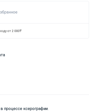
избранное
роду от 2 000₸
ата
 в процессе ксерографии.