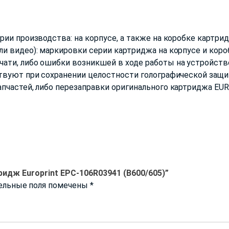
ии производства: на корпусе, а также на коробке картрид
и видео): маркировки серии картриджа на корпусе и короб
ти, либо ошибки возникшей в ходе работы на устройстве
твуют при сохранении целостности голографической защи
пчастей, либо перезаправки оригинального картриджа EU
идж Europrint EPC-106R03941 (B600/605)”
ельные поля помечены
*