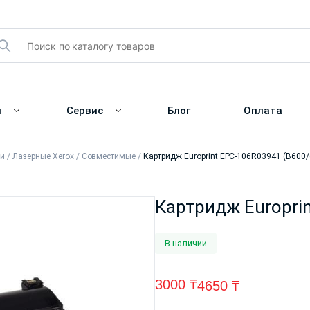
и
Сервис
Блог
Оплата
жи
/
Лазерные Xerox
/
Совместимые
/
Картридж Europrint EPC-106R03941 (B600/
Картридж Europri
В наличии
3000
₸
4650
₸