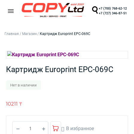
+7 (700) 768-62-12
+7 (727) 346-87-51
Главная
/
Магазин
/
Картридж Europrint EPC-069C
Картридж Europrint EPC-069C
Нет в наличии
10211
₸
В избранное