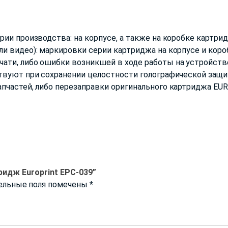
ии производства: на корпусе, а также на коробке картрид
и видео): маркировки серии картриджа на корпусе и короб
ти, либо ошибки возникшей в ходе работы на устройстве
твуют при сохранении целостности голографической защи
пчастей, либо перезаправки оригинального картриджа EU
ридж Europrint EPC-039”
ельные поля помечены
*