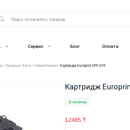
и
Сервис
Блог
Оплата
жи
/
Лазерные Xerox
/
Совместимые
/
Картридж Europrint EPC-039
Картридж Europri
В наличии
12465
₸