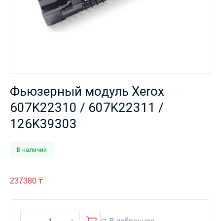
Фьюзерный модуль Xerox
607K22310 / 607K22311 /
126K39303
В наличии
237380
₸