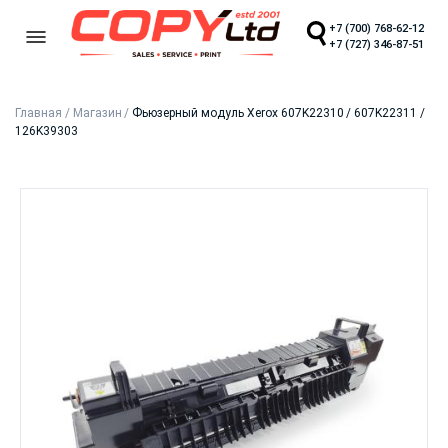
+7 (700) 768-62-12
+7 (727) 346-87-51
Главная
/
Магазин
/
Фьюзерный модуль Xerox 607K22310 / 607K22311 /
126K39303