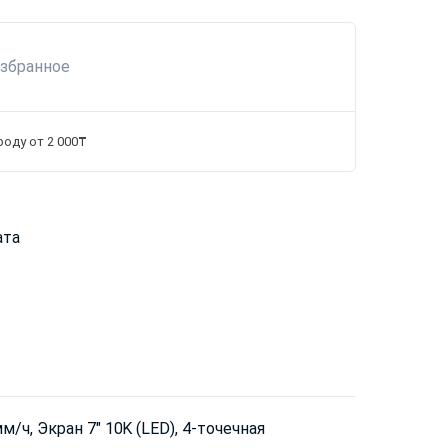
избранное
роду от 2 000₸
ата
/ч, Экран 7" 10K (LED), 4-точечная