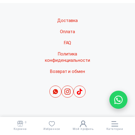
Доставка
Оплата
FAQ
Политика
конфиденциальности
Возврат и обмен
0
Корзина
Избранное
Мой профиль
Категории
Copyright 2022 © All right reserved. Раскрутка -
cropas