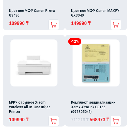
Цветное МФУ Canon Pixma
Цветное МФУ Canon MAXIFY
G3430
GX3040
109990
₸
149990
₸
-12%
МФУ струйное Xiaomi
Комплект инициализации
Wireless All-in-One Inkjet
Xerox AltaLink C8155
Printer
(097S05045)
109990
₸
711216
₸
568973
₸