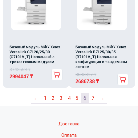
Базовый модуль МФУ Xerox
Базовый модуль МФУ Xerox
VersaLink C7120/25/30
VersaLink B7125/30/35
(C7101V_T) Напольный с
(B7101V_T) Напольная
трехлотковым модулем
конфигурация с тандемным
лотком
3742559
₸
3582317
₸
2994047
₸
2686738
₸
←
1
2
3
4
5
6
7
→
Доставка
Оплата