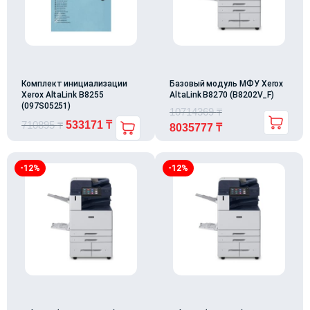
Комплект инициализации
Базовый модуль МФУ Xerox
Xerox AltaLink B8255
AltaLink B8270 (B8202V_F)
(097S05251)
10714369
₸
710895
₸
533171
₸
8035777
₸
-12%
-12%