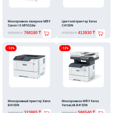
Монохромное лазерное МФУ
Цветной принтер Xerox
Canon I-S MF552dw
C410DN
826000
₸
768180
₸
475782
₸
413930
₸
-12%
-12%
Монохромный принтер Xerox
Монохромное МФУ Xerox
B410DN
VersaLink B415DN
348242
₸
323865
₸
592465
₸
586540
₸