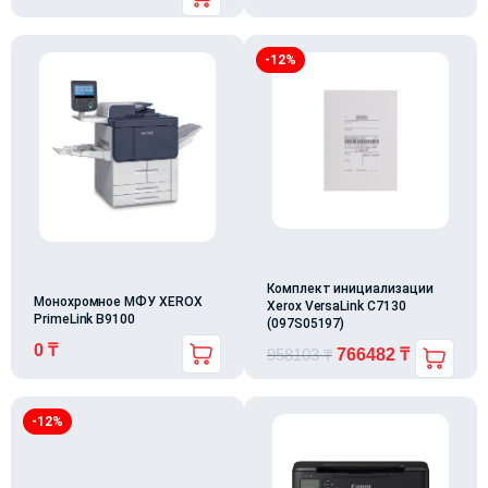
-12%
Комплект инициализации
Монохромное МФУ XEROX
Xerox VersaLink C7130
PrimeLink B9100
(097S05197)
0
₸
958103
₸
766482
₸
-12%