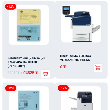
-12%
Цветное МФУ XEROX
Комплект инициализации
VERSANT 280 PRESS
Xerox AltaLink C8130
(097S05042)
0
₸
118531
₸
94825
₸
-12%
-12%