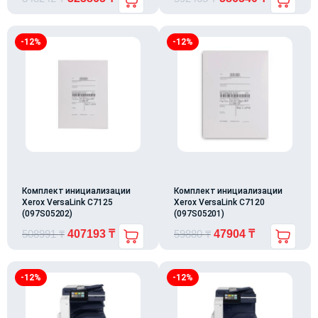
-12%
-12%
Комплект инициализации
Комплект инициализации
Xerox VersaLink C7125
Xerox VersaLink C7120
(097S05202)
(097S05201)
508991
₸
407193
₸
59880
₸
47904
₸
-12%
-12%