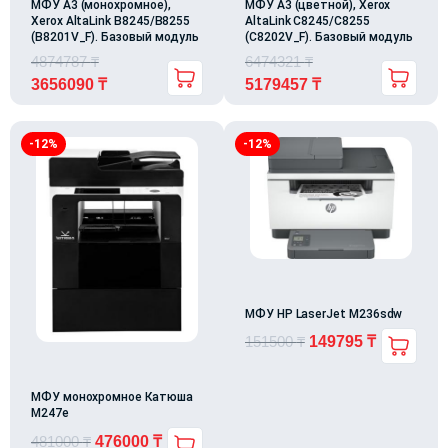
МФУ А3 (монохромное),
МФУ А3 (цветной), Xerox
Xerox AltaLink B8245/B8255
AltaLink C8245/C8255
(B8201V_F). Базовый модуль
(C8202V_F). Базовый модуль
4874787
₸
6474321
₸
3656090
₸
5179457
₸
-12%
-12%
МФУ HP LaserJet M236sdw
151500
₸
149795
₸
МФУ монохромное Катюша
М247е
481000
₸
476000
₸