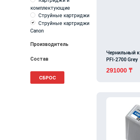
Картриджи и
комплектующие
Струйные картриджи
Струйные картриджи
Canon
Производитель
Чернильный 
Canon
Состав
PFI-2700 Grey
Металл, пластик
291000
₸
Пластик
СБРОС