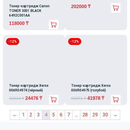
Тонер-картридж Canon
202000
₸
TONER 3001 BLACK
6492C001AA
118000
₸
-12%
-12%
Тонер-картридж Xerox
Тонер-картридж Xerox
006R04974 (чёрный)
006R04975 (голубой)
32634
₸
24476
₸
55971
₸
41978
₸
←
1
2
3
4
5
6
7
…
28
29
30
→