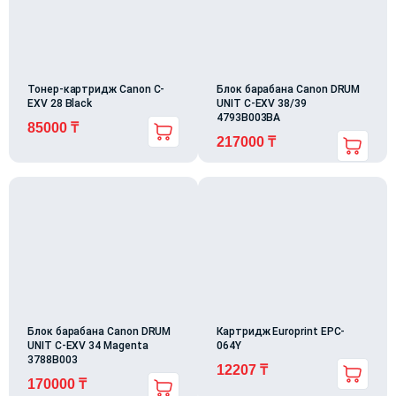
Тонер-картридж Canon C-
Блок барабана Canon DRUM
EXV 28 Black
UNIT C-EXV 38/39
4793B003BA
85000
₸
217000
₸
Блок барабана Canon DRUM
Картридж Europrint EPC-
UNIT C-EXV 34 Magenta
064Y
3788B003
12207
₸
170000
₸