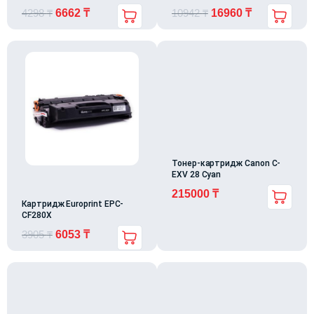
4298
₸
6662
₸
10942
₸
16960
₸
Тонер-картридж Canon C-
EXV 28 Cyan
215000
₸
Картридж Europrint EPC-
CF280X
3905
₸
6053
₸