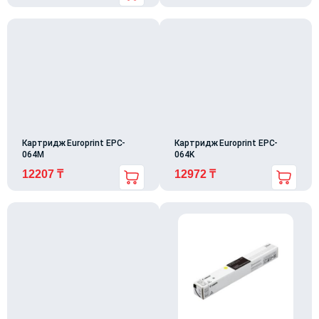
Картридж Europrint EPC-
Картридж Europrint EPC-
064M
064K
12207
₸
12972
₸