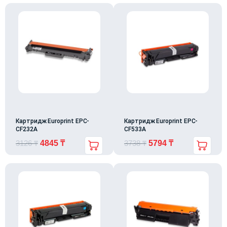
Картридж Europrint EPC-
Картридж Europrint EPC-
CF232A
CF533A
3126
₸
4845
₸
3738
₸
5794
₸