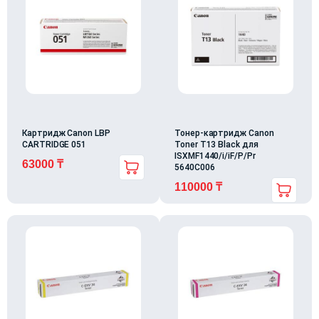
Картридж Canon LBP
Тонер-картридж Canon
CARTRIDGE 051
Toner T13 Black для
ISXMF1440/i/iF/P/Pr
63000
₸
5640C006
110000
₸