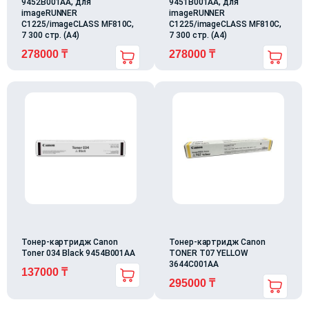
9452B001AA, для
9451B001AA, для
imageRUNNER
imageRUNNER
C1225/imageCLASS MF810C,
C1225/imageCLASS MF810C,
7 300 стр. (А4)
7 300 стр. (А4)
278000
₸
278000
₸
Тонер-картридж Canon
Тонер-картридж Canon
Toner 034 Black 9454B001AA
TONER T07 YELLOW
3644C001AA
137000
₸
295000
₸