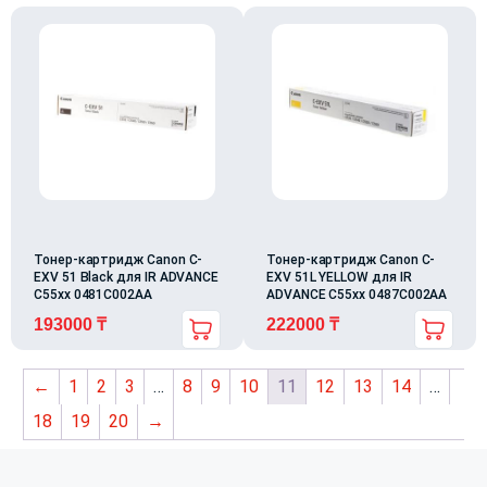
Тонер-картридж Canon C-
Тонер-картридж Canon C-
EXV 51 Black для IR ADVANCE
EXV 51L YELLOW для IR
C55xx 0481C002AA
ADVANCE C55xx 0487C002AA
193000
₸
222000
₸
←
1
2
3
…
8
9
10
11
12
13
14
…
18
19
20
→