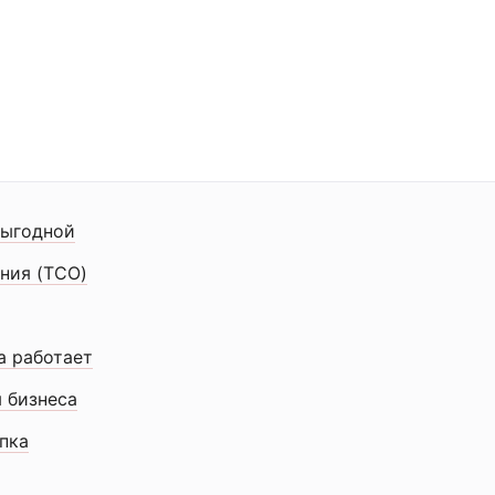
выгодной
ния (TCO)
а работает
 бизнеса
упка