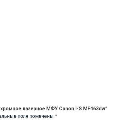
охромное лазерное МФУ Canon I-S MF463dw”
ельные поля помечены
*