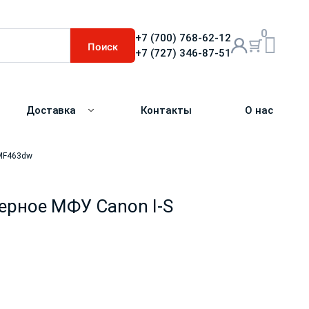
0
+7 (700) 768-62-12
Поиск
+7 (727) 346-87-51
Доставка
Контакты
О нас
 MF463dw
рное МФУ Canon I-S