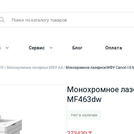
и
Сервис
Блог
Оплата
ФУ
/
Монохромные лазерные МФУ А4
/
Монохромное лазерное МФУ Canon I-S
Монохромное лазе
MF463dw
Нет в наличии
273420
₸