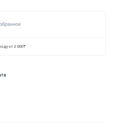
избранное
роду от 2 000₸
ата