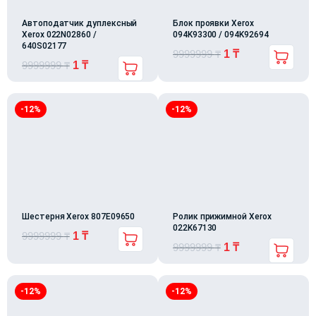
Автоподатчик дуплексный
Блок проявки Xerox
Xerox 022N02860 /
094K93300 / 094K92694
640S02177
9999999
₸
1
₸
9999999
₸
1
₸
-12%
-12%
Шестерня Xerox 807E09650
Ролик прижимной Xerox
022K67130
9999999
₸
1
₸
9999999
₸
1
₸
-12%
-12%