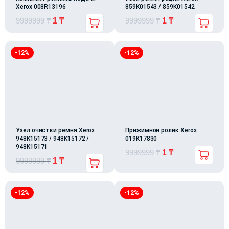
Xerox 008R13196
859K01543 / 859K01542
9999999
₸
1
₸
9999999
₸
1
₸
-12%
-12%
Узел очистки ремня Xerox
Прижимной ролик Xerox
948K15173 / 948K15172 /
019K17830
948K15171
9999999
₸
1
₸
9999999
₸
1
₸
-12%
-12%