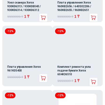
Узел сканера Xerox
Плата управления Xerox
930K06313 / 930K08040 /
960K82656 / 640S02286 /
930K06314 / 930K06312
960K82655 / 960K82651
9999999
₸
1
₸
9999999
₸
1
₸
-12%
-12%
Плата управления Xerox
Комплект ремонта узла
961K05400
подачи бумаги Xerox
604K36510
9999999
₸
1
₸
9999999
₸
1
₸
-12%
-12%