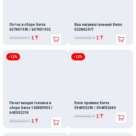
Лоток в сборе Xerox
Вал нагревательный Xerox
607K01930 / 607K01932
022N02477
9999999
₸
1
₸
9999999
₸
1
₸
-12%
-12%
Печатающая головка в
Блок проявки Xerox
сборе Xerox 130K89903 /
094K93290 / 094K92684
640S02318
9999999
₸
1
₸
9999999
₸
1
₸