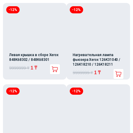
-12%
-12%
Левая крышка в сборе Xerox
Нагревательная лампа
848K68302 / 848K68301
фьюзера Xerox 126K31040 /
126K18210 / 126K18211
9999999
₸
1
₸
9999999
₸
1
₸
-12%
-12%