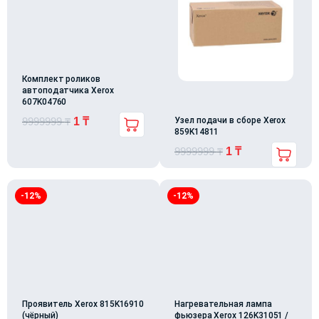
Комплект роликов
автоподатчика Xerox
607K04760
Узел подачи в сборе Xerox
9999999
₸
1
₸
859K14811
9999999
₸
1
₸
-12%
-12%
Проявитель Xerox 815K16910
Нагревательная лампа
(чёрный)
фьюзера Xerox 126K31051 /