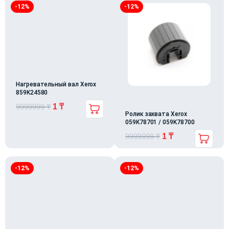
-12%
-12%
Нагревательный вал Xerox
859K24580
9999999
₸
1
₸
Ролик захвата Xerox
059K78701 / 059K78700
9999999
₸
1
₸
-12%
-12%