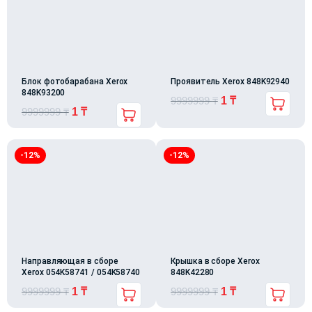
Блок фотобарабана Xerox
Проявитель Xerox 848K92940
848K93200
9999999
₸
1
₸
9999999
₸
1
₸
-12%
-12%
Направляющая в сборе
Крышка в сборе Xerox
Xerox 054K58741 / 054K58740
848K42280
9999999
₸
1
₸
9999999
₸
1
₸