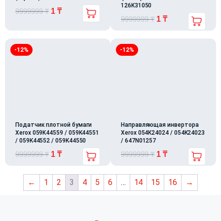
126K31050
9999999
₸
1
₸
9999999
₸
1
₸
-12%
-12%
Податчик плотной бумаги
Направляющая инвертора
Xerox 059K44559 / 059K44551
Xerox 054K24024 / 054K24023
/ 059K44552 / 059K44550
/ 647N01257
9999999
₸
1
₸
9999999
₸
1
₸
←
1
2
3
4
5
6
…
14
15
16
→