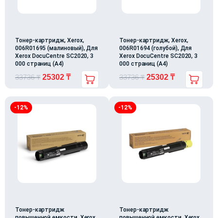
Тонер-картридж, Xerox,
Тонер-картридж, Xerox,
006R01695 (малиновый), Для
006R01694 (голубой), Для
Xerox DocuCentre SC2020, 3
Xerox DocuCentre SC2020, 3
000 страниц (А4)
000 страниц (А4)
33736
₸
25302
₸
33736
₸
25302
₸
-12%
-12%
Тонер-картридж
Тонер-картридж
повышенной емкости, Xerox,
повышенной емкости, Xerox,