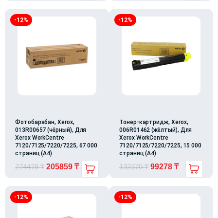
-12%
-12%
Фотобарабан, Xerox,
Тонер-картридж, Xerox,
013R00657 (чёрный), Для
006R01462 (жёлтый), Для
Xerox WorkCentre
Xerox WorkCentre
7120/7125/7220/7225, 67 000
7120/7125/7220/7225, 15 000
страниц (А4)
страниц (А4)
274478
₸
205859
₸
132370
₸
99278
₸
-12%
-12%