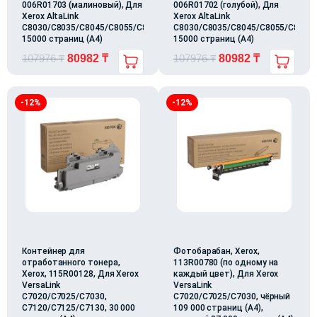
006R01703 (малиновый), Для
006R01702 (голубой), Для
Xerox AltaLink
Xerox AltaLink
C8030/C8035/C8045/C8055/C8070,
C8030/C8035/C8045/C8055/C8070,
15000 страниц (А4)
15000 страниц (А4)
107976
₸
80982
₸
107976
₸
80982
₸
-12%
-12%
Контейнер для
Фотобарабан, Xerox,
отработанного тонера,
113R00780 (по одному на
Xerox, 115R00128, Для Xerox
каждый цвет), Для Xerox
VersaLink
VersaLink
C7020/C7025/C7030,
C7020/C7025/C7030, чёрный
C7120/C7125/C7130, 30 000
109 000 страниц (А4),