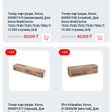
Тонер-картридж, Xerox,
Тонер-картридж, Xerox,
006R01519 (малиновый), Для
006R01520 (голубой), Для
Xerox WorkCentre
Xerox WorkCentre
7525/7530/7535/7545/7556/7830/7835/7845/7855/7970,
7525/7530/7535/7545/7556/7830/7
15 000 страниц (А4)
15 000 страниц (А4)
107079
₸
80309
₸
107079
₸
80309
₸
-12%
-12%
Тонер-картридж, Xerox,
Фотобарабан, Xerox,
006R01517 (чёрный), Для
013R00658 (жёлтый), Для