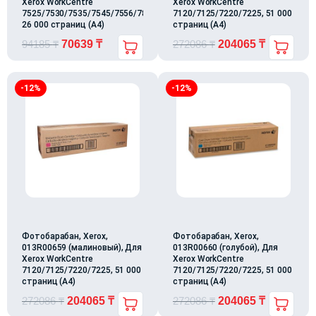
Xerox WorkCentre
Xerox WorkCentre
7525/7530/7535/7545/7556/7830/7835/7845/7855/7970,
7120/7125/7220/7225, 51 000
26 000 страниц (А4)
страниц (А4)
94185
₸
70639
₸
272086
₸
204065
₸
-12%
-12%
Фотобарабан, Xerox,
Фотобарабан, Xerox,
013R00659 (малиновый), Для
013R00660 (голубой), Для
Xerox WorkCentre
Xerox WorkCentre
7120/7125/7220/7225, 51 000
7120/7125/7220/7225, 51 000
страниц (А4)
страниц (А4)
272086
₸
204065
₸
272086
₸
204065
₸