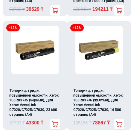
страниц (А4)
цветной 87 000 страниц (А4)
52705
₸
39529
₸
258948
₸
194211
₸
-12%
-12%
Тонер-картридж
Тонер-картридж
повышенной емкости, Xerox,
повышенной емкости, Xerox,
106R03745 (чёрный), Для
106R03746 (жёлтый), Для
Xerox VersaLink
Xerox VersaLink
C7020/C7025/C7030, 23 600
C7020/C7025/C7030, 16 500
страниц (А4)
страниц (А4)
57733
₸
43300
₸
105156
₸
78867
₸