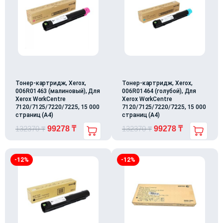
Тонер-картридж, Xerox,
Тонер-картридж, Xerox,
006R01463 (малиновый), Для
006R01464 (голубой), Для
Xerox WorkCentre
Xerox WorkCentre
7120/7125/7220/7225, 15 000
7120/7125/7220/7225, 15 000
страниц (А4)
страниц (А4)
132370
₸
99278
₸
132370
₸
99278
₸
-12%
-12%