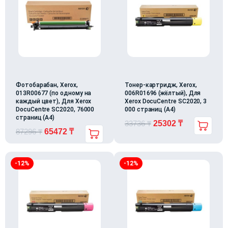
Фотобарабан, Xerox,
Тонер-картридж, Xerox,
013R00677 (по одному на
006R01696 (жёлтый), Для
каждый цвет), Для Xerox
Xerox DocuCentre SC2020, 3
DocuCentre SC2020, 76000
000 страниц (А4)
страниц (А4)
33736
₸
25302
₸
87296
₸
65472
₸
-12%
-12%