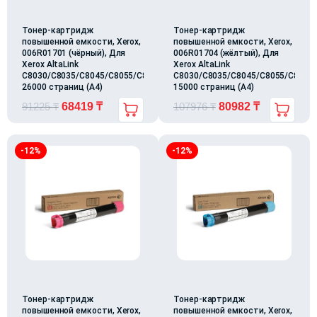
Тонер-картридж
Тонер-картридж
повышенной емкости, Xerox,
повышенной емкости, Xerox,
006R01701 (чёрный), Для
006R01704 (жёлтый), Для
Xerox AltaLink
Xerox AltaLink
C8030/C8035/C8045/C8055/C8070,
C8030/C8035/C8045/C8055/C8070,
26000 страниц (А4)
15000 страниц (А4)
91225
₸
68419
₸
107976
₸
80982
₸
-12%
-12%
Тонер-картридж
Тонер-картридж
повышенной емкости, Xerox,
повышенной емкости, Xerox,