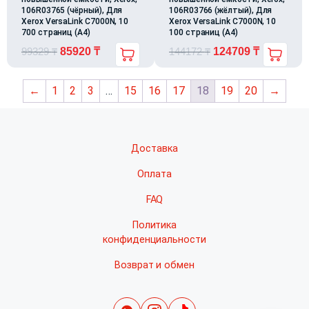
106R03765 (чёрный), Для
106R03766 (жёлтый), Для
Xerox VersaLink C7000N, 10
Xerox VersaLink C7000N, 10
700 страниц (А4)
100 страниц (А4)
99329
₸
85920
₸
144172
₸
124709
₸
←
1
2
3
…
15
16
17
18
19
20
→
Доставка
Оплата
FAQ
Политика
конфиденциальности
Возврат и обмен