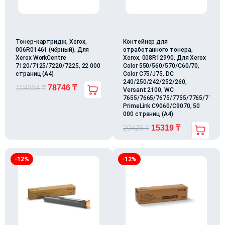
Тонер-картридж, Xerox,
Контейнер для
006R01461 (чёрный), Для
отработанного тонера,
Xerox WorkCentre
Xerox, 008R12990, Для Xerox
7120/7125/7220/7225, 22 000
Color 550/560/570/C60/70,
страниц (А4)
Color C75/J75, DC
240/250/242/252/260,
104994
₸
78746
₸
Versant 2100, WC
7655/7665/7675/7755/7765/7775,
PrimeLink C9060/C9070, 50
000 страниц (А4)
20425
₸
15319
₸
-12%
-12%