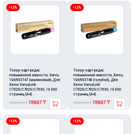
-12%
-12%
Тонер-картридж
Тонер-картридж
повышенной емкости, Xerox,
повышенной емкости, Xerox,
106R03747 (малиновый), Для
106R03748 (голубой), Для
Xerox VersaLink
Xerox VersaLink
C7020/C7025/C7030, 16 500
C7020/C7025/C7030, 16 500
страниц (А4)
страниц (А4)
105156
₸
78867
₸
105156
₸
78867
₸
-12%
-12%