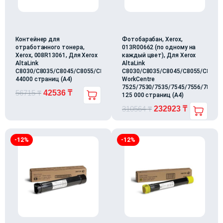
Контейнер для
Фотобарабан, Xerox,
отработанного тонера,
013R00662 (по одному на
Xerox, 008R13061, Для Xerox
каждый цвет), Для Xerox
AltaLink
AltaLink
C8030/C8035/C8045/C8055/C8070,
C8030/C8035/C8045/C8055/C8070,
44000 страниц (А4)
WorkCentre
7525/7530/7535/7545/7556/7830/7
56715
₸
42536
₸
125 000 страниц (А4)
310564
₸
232923
₸
-12%
-12%